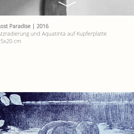
Lost Paradise | 2016
Lichtung | 2017
Ätzradierung und Aquatinta auf Kupferplatte
Ätzradierung und Aquatinta auf Kupferplatte
25x20 cm
25x20 cm